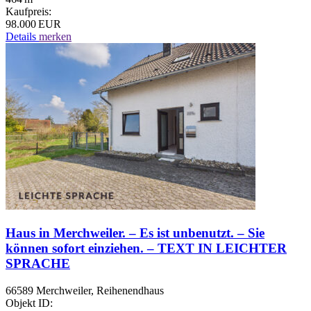
Kaufpreis:
98.000 EUR
Details
merken
Haus in Merchweiler. – Es ist unbenutzt. – Sie
können sofort einziehen. – TEXT IN LEICHTER
SPRACHE
66589 Merchweiler, Reihenendhaus
Objekt ID: