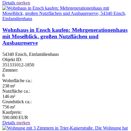
Details
merken
Wohnhaus in Ensch kaufen: Mehrgenerationenhaus
mit Moselblick, großen Nutzflächen und
Ausbaureserve
54340 Ensch, Einfamilienhaus
Objekt ID:
351331012-1850
Zimmer:
6
Wohnfläche ca.:
238 m²
Nutzfläche ca.:
146 m²
Grund­stück ca.:
756 m²
Kaufpreis:
590.000 EUR
Details
merken