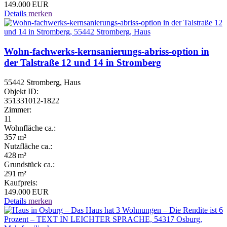
149.000 EUR
Details
merken
Wohn-fachwerks-kernsanierungs-abriss-option in
der Talstraße 12 und 14 in Stromberg
55442 Stromberg, Haus
Objekt ID:
351331012-1822
Zimmer:
11
Wohnfläche ca.:
357 m²
Nutzfläche ca.:
428 m²
Grund­stück ca.:
291 m²
Kaufpreis:
149.000 EUR
Details
merken