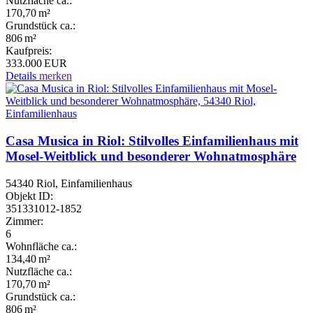
Nutzfläche ca.:
170,70 m²
Grund­stück ca.:
806 m²
Kaufpreis:
333.000 EUR
Details
merken
Casa Musica in Riol: Stilvolles Einfamilienhaus mit
Mosel-Weitblick und besonderer Wohnatmosphäre
54340 Riol, Einfamilienhaus
Objekt ID:
351331012-1852
Zimmer:
6
Wohnfläche ca.:
134,40 m²
Nutzfläche ca.:
170,70 m²
Grund­stück ca.:
806 m²