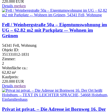
220.000 EUR
Details
merken
Fell / Weinbergstraße 50a – Eigentumswohnung im
UG – 62,82 m2 mit Parkplatz -– Wohnen im
Grünen
54341 Fell, Wohnung
Objekt ID:
351331012-1831
Zimmer:
2
Wohnfläche ca.:
62,82 m²
Kaufpreis:
220.000 EUR
Details
merken
Privat ist privat. – Die Adresse ist Bornweg 16. Der