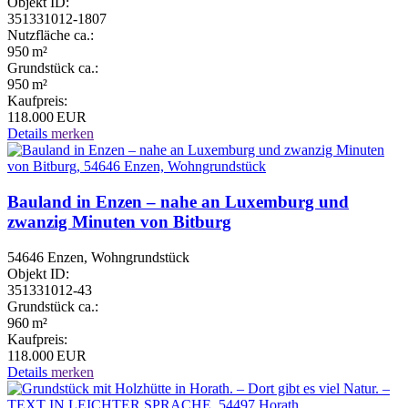
Objekt ID:
351331012-1807
Nutzfläche ca.:
950 m²
Grund­stück ca.:
950 m²
Kaufpreis:
118.000 EUR
Details
merken
Bauland in Enzen – nahe an Luxemburg und
zwanzig Minuten von Bitburg
54646 Enzen, Wohngrundstück
Objekt ID:
351331012-43
Grund­stück ca.:
960 m²
Kaufpreis:
118.000 EUR
Details
merken