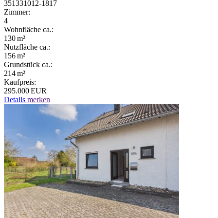
351331012-1817
Zimmer:
4
Wohnfläche ca.:
130 m²
Nutzfläche ca.:
156 m²
Grund­stück ca.:
214 m²
Kaufpreis:
295.000 EUR
Details
merken