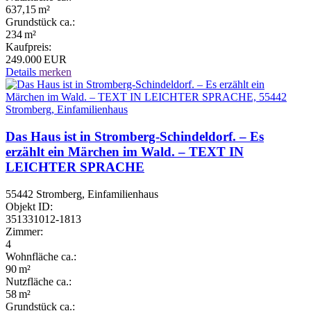
637,15 m²
Grund­stück ca.:
234 m²
Kaufpreis:
249.000 EUR
Details
merken
Das Haus ist in Stromberg-Schindeldorf. – Es
erzählt ein Märchen im Wald. – TEXT IN
LEICHTER SPRACHE
55442 Stromberg, Einfamilienhaus
Objekt ID:
351331012-1813
Zimmer:
4
Wohnfläche ca.:
90 m²
Nutzfläche ca.:
58 m²
Grund­stück ca.: