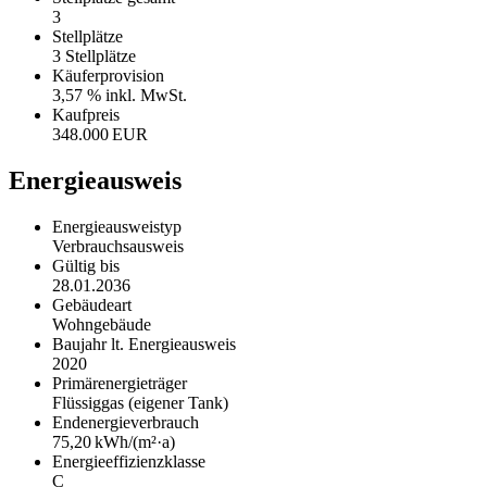
3
Stellplätze
3 Stellplätze
Käufer­provision
3,57 % inkl. MwSt.
Kaufpreis
348.000 EUR
Energieausweis
Energieausweistyp
Verbrauchs­ausweis
Gültig bis
28.01.2036
Gebäudeart
Wohngebäude
Baujahr lt. Energieausweis
2020
Primärenergieträger
Flüssiggas (eigener Tank)
Endenergie­verbrauch
75,20 kWh/(m²·a)
Energie­effizienz­klasse
C