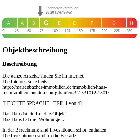
Endenergieverbrauch
75,20
kWh/(m²·a)
C
A+
A
B
D
E
F
G
H
0
25
50
75
100
125
150
175
200
225
250+
Objekt­beschreibung
Beschreibung
Die ganze Anzeige finden Sie im Internet.
Die Internet-Seite heißt:
https://maisenbacher-immobilien.de/immobilien/haus-
mehrfamilienhaus-in-osburg-kaufen-351331012-1801/
[LEICHTE SPRACHE - TEIL 1 von 4]
Das Haus ist ein Rendite-Objekt.
Das Haus hat drei Wohnungen.
In der Berechnung sind Investitionen schon enthalten.
Die Investitionen sind für die Fassade.