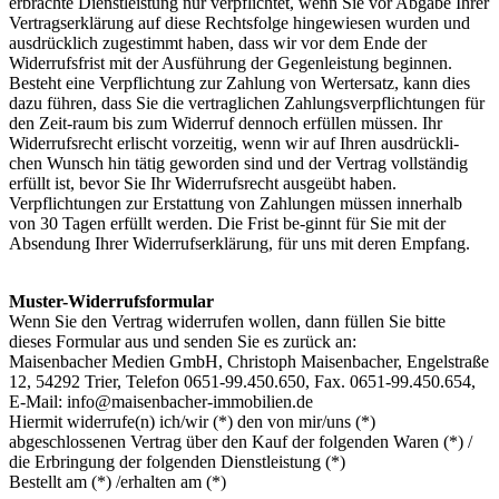
erbrachte Dienstleistung nur verpflichtet, wenn Sie vor Abgabe Ihrer
Vertragserklärung auf diese Rechtsfolge hingewiesen wurden und
ausdrücklich zugestimmt haben, dass wir vor dem Ende der
Widerrufsfrist mit der Ausführung der Gegenleistung beginnen.
Besteht eine Verpflichtung zur Zahlung von Wertersatz, kann dies
dazu führen, dass Sie die vertraglichen Zahlungsverpflichtungen für
den Zeit-raum bis zum Widerruf dennoch erfüllen müssen. Ihr
Widerrufsrecht erlischt vorzeitig, wenn wir auf Ihren ausdrückli-
chen Wunsch hin tätig geworden sind und der Vertrag vollständig
erfüllt ist, bevor Sie Ihr Widerrufsrecht ausgeübt haben.
Verpflichtungen zur Erstattung von Zahlungen müssen innerhalb
von 30 Tagen erfüllt werden. Die Frist be-ginnt für Sie mit der
Absendung Ihrer Widerrufserklärung, für uns mit deren Empfang.
Muster-Widerrufsformular
Wenn Sie den Vertrag widerrufen wollen, dann füllen Sie bitte
dieses Formular aus und senden Sie es zurück an:
Maisenbacher Medien GmbH, Christoph Maisenbacher, Engelstraße
12, 54292 Trier, Telefon 0651-99.450.650, Fax. 0651-99.450.654,
E-Mail: info@maisenbacher-immobilien.de
Hiermit widerrufe(n) ich/wir (*) den von mir/uns (*)
abgeschlossenen Vertrag über den Kauf der folgenden Waren (*) /
die Erbringung der folgenden Dienstleistung (*)
Bestellt am (*) /erhalten am (*)