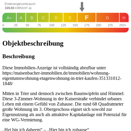
Endenergieverbrauch
169,60
kWh/(m²·a)
F
A+
A
B
C
D
E
G
H
0
25
50
75
100
125
150
175
200
225
250+
Objekt­beschreibung
Beschreibung
Diese Immobilien-Anzeige ist vollständig abrufbar unter
https://maisenbacher-immobilien.de/immobilien/wohnung-
eigentumswohnung-etagenwohnung-in-trier-kaufen-351331012-
1848/
Mitten in Trier und dennoch zwischen Baumwipfeln und Himmel:
Diese 3-Zimmer-Wohnung in der Kaiserstraße verbindet urbanes
Leben mit einem Gefühl von Zuhause. Die rund 68 Quadratmeter
große Wohnung im 3. Obergeschoss eignet sich sowohl zur
Eigennutzung als auch als attraktive Kapitalanlage mit Potenzial für
eine WG-Vermietung.
„Hei bin ich daheem“ – „Hier bin ich zuhause“