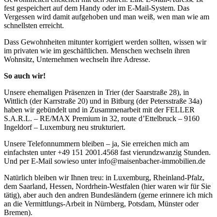
fest gespeichert auf dem Handy oder im E-Mail-System. Das
Vergessen wird damit aufgehoben und man weiß, wen man wie am
schnellsten erreicht.
Dass Gewohnheiten mitunter korrigiert werden sollten, wissen wir
im privaten wie im geschäftlichen. Menschen wechseln ihren
Wohnsitz, Unternehmen wechseln ihre Adresse.
So auch wir!
Unsere ehemaligen Präsenzen in Trier (der Saarstraße 28), in
Wittlich (der Karrstraße 20) und in Bitburg (der Petersstraße 34a)
haben wir gebündelt und in Zusammenarbeit mit der FELLER
S.A.R.L. – RE/MAX Premium in 32, route d’Ettelbruck – 9160
Ingeldorf – Luxemburg neu strukturiert.
Unsere Telefonnummern bleiben – ja, Sie erreichen mich am
einfachsten unter +49 151 2001.4568 fast vierundzwanzig Stunden.
Und per E-Mail sowieso unter info@maisenbacher-immobilien.de
Natürlich bleiben wir Ihnen treu: in Luxemburg, Rheinland-Pfalz,
dem Saarland, Hessen, Nordrhein-Westfalen (hier waren wir für Sie
tätig), aber auch den andren Bundesländern (gerne erinnere ich mich
an die Vermittlungs-Arbeit in Nürnberg, Potsdam, Münster oder
Bremen).